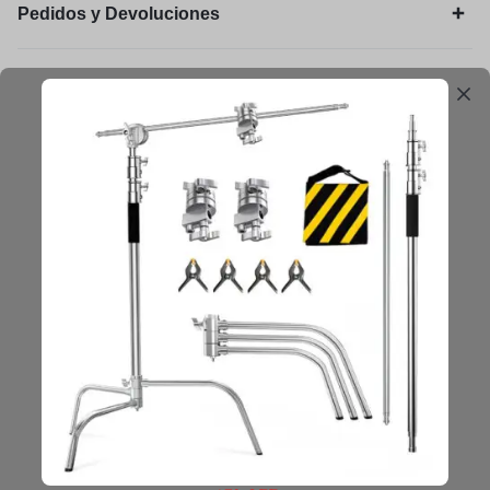
Pedidos y Devoluciones
Legal
Mantengámonos en contacto
Obtenga consejos, sugerencias, actualizaciones y más.
Mantenerse en Contacto
Copyright © 2025 Vasto, All