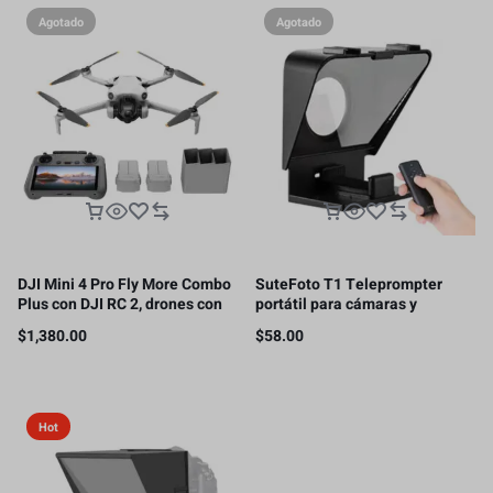
Agotado
Agotado
DJI Mini 4 Pro Fly More Combo
SuteFoto T1 Teleprompter
Plus con DJI RC 2, drones con
portátil para cámaras y
cámara para adultos 4K, 3
celulares, mini teleprompter
$
1,380.00
$
58.00
baterías
con control
Hot