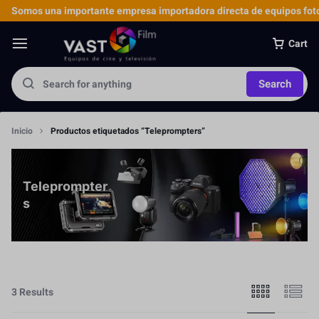
Somos una importante empresa importadora directa de equipos foto
Cart
Search
Inicio
Productos etiquetados “Teleprompters”
Teleprompter
s
3 Results