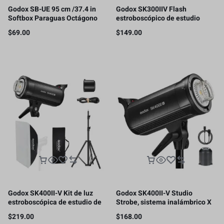
Godox SB-UE 95 cm /37.4 in
Godox SK300IIV Flash
Softbox Paraguas Octágono
estroboscópico de estudio
Bowens Mount, con rejilla de
fotográfico, 300 Ws GN58
$
69.00
$
149.00
panal
5700K Bowens
Godox SK400II-V Kit de luz
Godox SK400II-V Studio
estroboscópica de estudio de
Strobe, sistema inalámbrico X
400 W, con Godox Softbox
de 400 W 2.4G
$
219.00
$
168.00
60x90CM Bowens Mount,