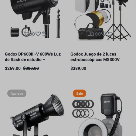
Godox DP600III-V 600Ws Luz
Godox Juego de 2 luces
de flash de estudio –
estroboscópicas MS300V
Iluminación de fotografía de
600W para estudio
$
269.00
$
308.00
$
389.00
montaje Bowens
Agotado
Sale