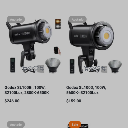
soporte de luz 2.8m
Agotado
Agotado
Godox SL100Bi, 100W,
Godox SL100D, 100W,
32100Lux, 2800K-6500K
5600K~32100Lux
$
246.00
$
159.00
Agotado
Sale