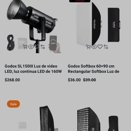
Godox SL150III Luz de video
Godox Softbox 60×90 cm
LED, luz continua LED de 160W
Rectangular Softbox Luz de
73600Lux con efe
fotografía con Bowens
$
268.00
$
36.00
$
39.00
Sale