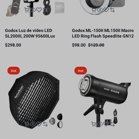
Godox Luz de video LED
Godox ML-150II ML150II Macro
SL200III, 200W 95600Lux
LED Ring Flash Speedlite GN12
5600K ± 200K CRI96+ TLCI97+
0.1-2s Tiempo de reciclaje
$
298.00
$
98.00
$
120.00
5800K ± 200K
Hot
Hot