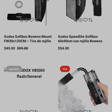
Godox Softbox Bowens Mount
Godox Speedlite Softbox
FW30x120CM – Tira de rejilla
60x90cm con rejilla Bowens
de panal de abeja de 12 x 47
para retrato
$
49.00
$
59.00
$
54.00
pulgadas
Agotado
Hot