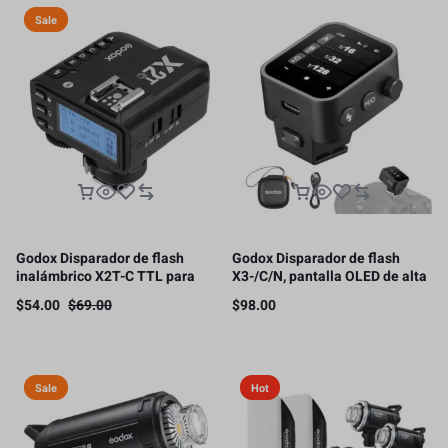
Sale
Godox Disparador de flash
Godox Disparador de flash
inalámbrico X2T-C TTL para
X3-/C/N, pantalla OLED de alta
Canon, conexión Bluetooth,
definición, función HSS TTL
$
54.00
$
69.00
$
98.00
HSS 1/8000s
TCM de 1/8000s
Sale
Hot