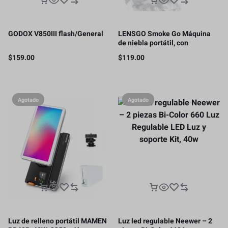
GODOX V850III flash/General
LENSGO Smoke Go Máquina
de niebla portátil, con
nebulizador de control remoto
$
159.00
$
119.00
para fotografía
Agotado
Agotado
Luz de relleno portátil MAMEN
Luz led regulable Neewer – 2