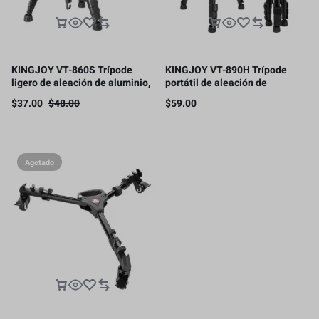
KINGJOY VT-860S Trípode
KINGJOY VT-890H Trípode
ligero de aleación de aluminio,
portátil de aleación de
53~180cm, Soporta 6 kg
aluminio, 58-178cm
$
37.00
$
48.00
$
59.00
Agotado