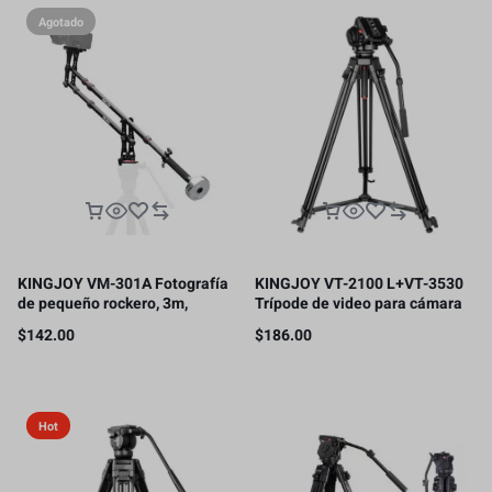
Agotado
KINGJOY VM-301A Fotografía
KINGJOY VT-2100 L+VT-3530
de pequeño rockero, 3m,
Trípode de video para cámara
soporte de carga 5kg.
con cabezal fluido de 360
$
142.00
$
186.00
grados, 2 M.soporte de carga
15kg.
Hot