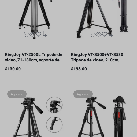
KingJoy VT-2500L Tripode de
KingJoy VT-3500+VT-3530
video, 71-180cm, soporte de
Tripode de video, 210cm,
carga 11kg.
soporte de carga15kg.
$
130.00
$
198.00
Agotado
Agotado