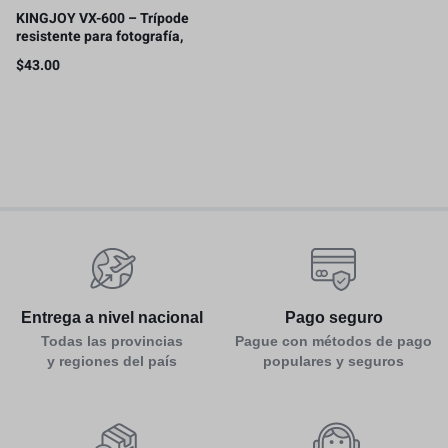
KINGJOY VX-600 – Trípode
resistente para fotografía,
ruedas Dolly, soportes
$
43.00
ajustables para patas
Entrega a nivel nacional
Pago seguro
Todas las provincias
Pague con métodos de pago
y regiones del país
populares y seguros