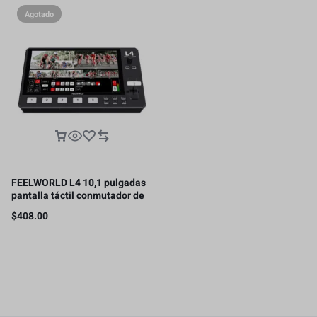
Agotado
FEELWORLD L4 10,1 pulgadas
pantalla táctil conmutador de
vídeo pantalla táctil de 10,1
$
408.00
pulgadas