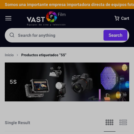
Somos una importante empresa importadora directa de equipos foto
Cart
Search
Inicio
Productos etiquetados “5S”
5S
Single Result