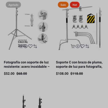
Agotado
Sale
Hot
Fotografía con soporte de luz
Soporte C con brazo de pluma,
resistente: acero inoxidable –
soporte de luz para fotografía,
2,84 m
3.3 m, 10 kg de carga（Este
$
52.00
$
68.00
$
108.00
$
118.00
producto está sujeto a gastos
de envío.）