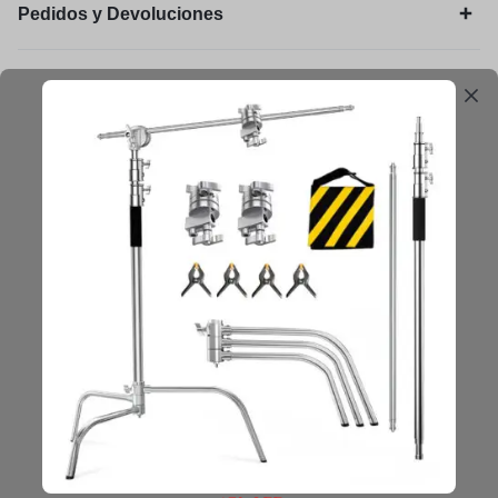
Pedidos y Devoluciones
Legal
Mantengámonos en contacto
Obtenga consejos, sugerencias, actualizaciones y más.
Mantenerse en Contacto
Copyright © 2025 Vasto, All