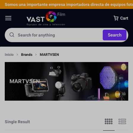
Somos una importante empresa importadora directa de equipos foto
Cart
Search
Inicio
Brands
MARTVSEN
MARTVSEN
Single Result