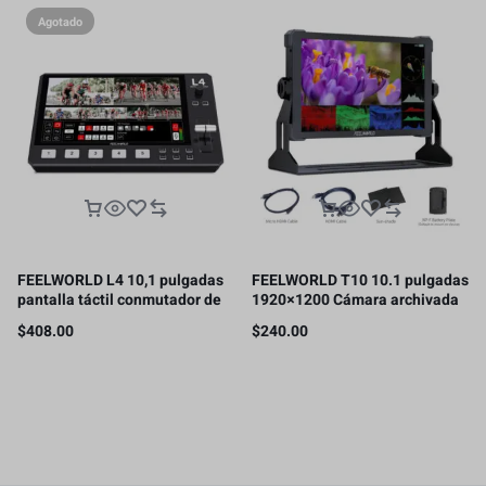
Agotado
FEELWORLD L4 10,1 pulgadas
FEELWORLD T10 10.1 pulgadas
pantalla táctil conmutador de
1920×1200 Cámara archivada
vídeo pantalla táctil de 10,1
DSLR HDMI Monitor Pantalla
$
408.00
$
240.00
pulgadas