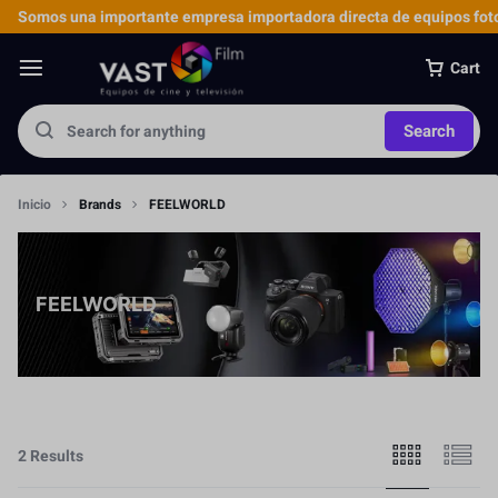
Somos una importante empresa importadora directa de equipos foto
Cart
Search
Inicio
Brands
FEELWORLD
FEELWORLD
2 Results